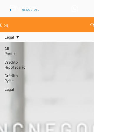
Blog
Legal
All
Posts
Crédito
Hipotecario
Crédito
PyMe
Legal